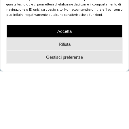
queste tecnologie ci permetterà di elaborare dati come il comportamento di
navigazione o ID unici su questo sito. Non acconsentire o ritirare il consenso
può influire negativamente su alcune caratteristiche e funzioni.
INIZIA IL 2026 CON PIÙ CLIENTI E PIÙ FATTURATO!
Accetta
Ho letto l'
informativa
e autorizzo il trattamento
Usa LinkedIn per nuove opportunità di business.
Rifiuta
dei miei dati personali
Gestisci preferenze
SCOPRI DI PIÙ SUL PERCORSO
INVIA
Alternative:
TORINO
Piazza San Carlo, 206 – 10121