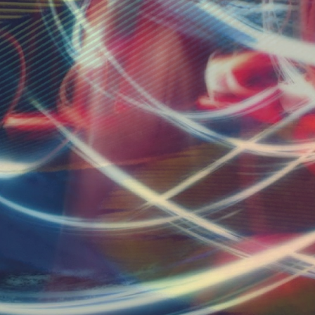
DI MARKETING
CONCRETA PER
IL TUO
PROGETTO_
SCOPRI I NOSTRI SERVIZI
_