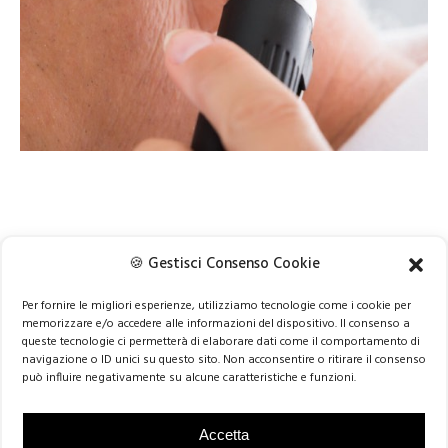
🍪 Gestisci Consenso Cookie
PREVIOUS
NEXT
Per fornire le migliori esperienze, utilizziamo tecnologie come i cookie per
memorizzare e/o accedere alle informazioni del dispositivo. Il consenso a
queste tecnologie ci permetterà di elaborare dati come il comportamento di
navigazione o ID unici su questo sito. Non acconsentire o ritirare il consenso
può influire negativamente su alcune caratteristiche e funzioni.
© 2024 be 2 be srl | VAT n. 11737820016 |
info@be2be.it
|
Privacy Policy
Via Lagrange, 40 10123 Turin – Italy
|
Via
INIZIA IL 2026 CON PIÙ CLIENTI E PIÙ FATTURATO!
Carlo Alberto, 55 10123 Turin – Italy |
Via Carlo De Angeli,
Accetta